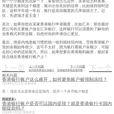
你一个小额度先试探一下，看看你怎么运作，未来会怎样发展。
关键是先拿到这个额度，展示出你良好的信用，比如保持按时还
款，这样半年或一年后，银行提高你额度的几率就很大了。记
住，先进场才是王道！
其次，如果你想在某家香港银行申请额度，比如汇丰，那你最好
把公司的主要账户放在汇丰银行。这样银行可以清楚的了解你的
业务模式和营业额，自然对你的申请信心更足。
最后，很多内地老板习惯把钱一收到就转回内地，导致香港账户
里的余额始终很少。这可不太好，因为银行看账户余额少，可能
会担心你的还款能力。所以，如果想要在香港顺利融资，最好多
留点钱在香港银行账户上！
上一页
下一个
上一个问题
下一个问题
如何提高香港企业银行开户的成功率？
发票融资和现金循环额度不同之处
相关问题
香港银行账户这么难开，如何避免账户被强制冻结？
2019年1月11日
没有评论
答： 现在无论是香港还是国内，想开一个外币账户都是
阅读更多»
香港银行账户是否可以国内提现？就是香港银行卡国内
能提款吗？
2018年1月5日
没有评论