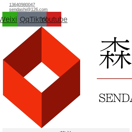
跳
13640980047
至
sendashi@126.com
内
Weixin
Qq
Tiktok
Youtube
容