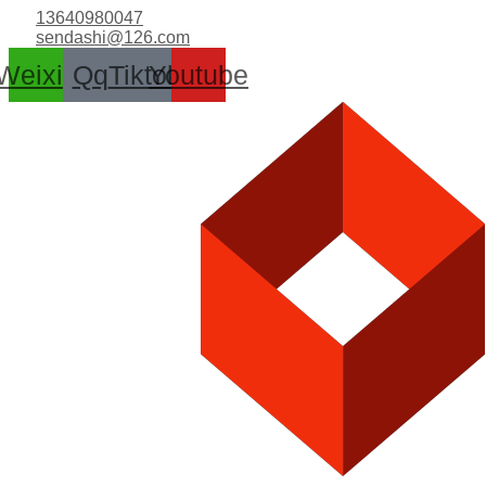
跳
13640980047
至
sendashi@126.com
内
Weixin
Qq
Tiktok
Youtube
容