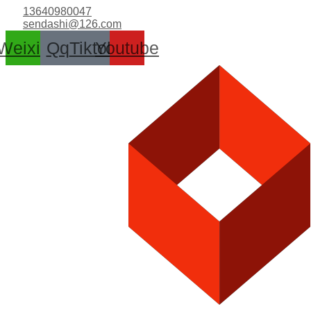
跳
13640980047
至
sendashi@126.com
内
Weixin
Qq
Tiktok
Youtube
容