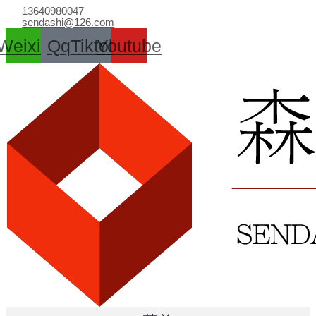
跳
13640980047
至
sendashi@126.com
内
Weixin
Qq
Tiktok
Youtube
容