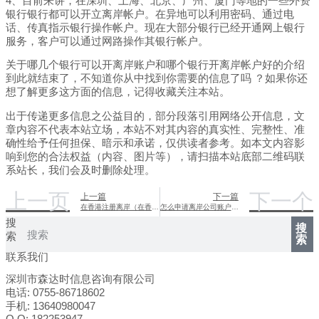
4、目前来讲，在深圳、上海、北京、广州、厦门等地的一些外资
银行银行都可以开立离岸帐户。在异地可以利用密码、通过电
话、传真指示银行操作帐户。现在大部分银行已经开通网上银行
服务，客户可以通过网路操作其银行帐户。
关于哪几个银行可以开离岸账户和哪个银行开离岸帐户好的介绍
到此就结束了，不知道你从中找到你需要的信息了吗 ？如果你还
想了解更多这方面的信息，记得收藏关注本站。
出于传递更多信息之公益目的，部分段落引用网络公开信息，文
章内容不代表本站立场，本站不对其内容的真实性、完整性、准
确性给予任何担保、暗示和承诺，仅供读者参考。如本文内容影
响到您的合法权益（内容、图片等），请扫描本站底部二维码联
系站长，我们会及时删除处理。
上一页
下一个
上一篇
下一篇
在香港注册离岸（在香港注册离岸公司然后再在美国投资公司）
怎么申请离岸公司账户（离岸如何申请公司）
搜
搜
索
索
联系我们
深圳市森达时信息咨询有限公司
电话: 0755-86718602
手机: 13640980047
Q Q: 182253947