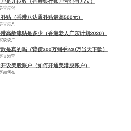
账户是几位数（香港银行账户号码有几位）
享香港银
补贴（香港八达通补贴最高500元）
享香港八
港高龄津贴是多少（香港老人广东计划2020）
家谈谈广
款是真的吗（背债300万到手240万当天下款）
享香港背
港开设美股账户（如何开通美港股账户）
享如何在