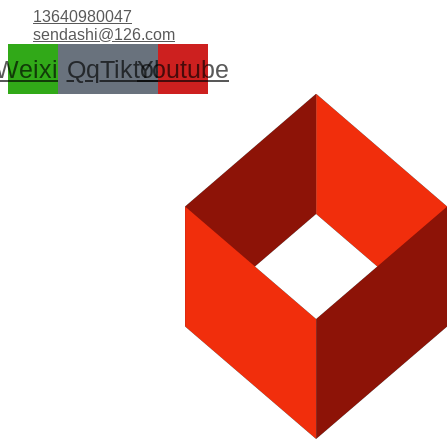
跳
13640980047
至
sendashi@126.com
内
Weixin
Qq
Tiktok
Youtube
容