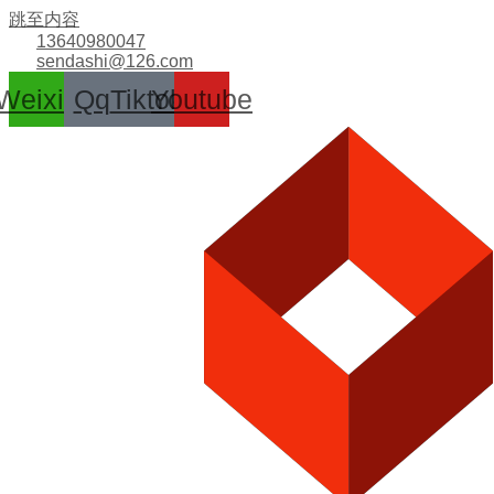
跳至内容
13640980047
sendashi@126.com
Weixin
Qq
Tiktok
Youtube