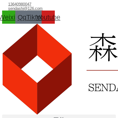
跳
13640980047
至
sendashi@126.com
内
Weixin
Qq
Tiktok
Youtube
容