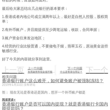
存款的时候，应该如何面对。
最后给大家总结出几点银行的基本要求：
1.香港或者内地公司成立满两年以上，最好是自然人控股，股权简
单；
2.有外币账户，并且能提供至少两笔运输，收款，合同单据；
3.账户资金往来发达地区；
4.经营的行业比较普通，不要做电子烟，翡翠玉石，原油黄金这些
敏感行业。
好了今天的内容就分享到这里。
上一页
下一个
上一个问题
下一个问题
发票融资和现金循环额度不同之处
什么是香港信用证？
相关问题
香港银行账户这么难开，如何避免账户被强制冻结？
2019年1月11日
没有评论
答： 现在无论是香港还是国内，想开一个外币账户都是
阅读更多»
香港银行账户是否可以国内提现？就是香港银行卡国内
能提款吗？