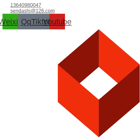
跳
13640980047
至
sendashi@126.com
内
Weixin
Qq
Tiktok
Youtube
容