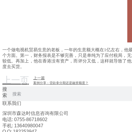
一个做电视机贸易生意的老板，一年的生意额大概在1亿左右，他
个方面。
第一，
财务报表是不够完善，只是单纯为了应付税局，无
较低。
再加上，他在香港没有资产，而评分又低，这样就导致了他
度去买货。
上一页
上一篇
案例分享：贷款拿分期还是融资额度？
搜
索
联系我们
深圳市森达时信息咨询有限公司
电话: 0755-86718602
手机: 13640980047
Q Q: 182253947