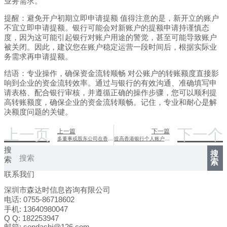
业务需求。
提醒：避免开户初期立即申请提额 值得注意的是，新开立的账户
不宜立即申请提额。银行可能会对新账户的提额申请持谨慎态
度，因为这可能引起银行对账户用途的警觉，甚至可能导致账户
被关闭。因此，建议您在账户稳定运营一段时间后，根据实际业
务需求再申请提额。
结语：专业操作，确保资金流转顺畅 对公账户的转账额度直接影
响到企业的资金流转效率。通过与银行的有效沟通、准确填写申
请表格、配合银行审核，并遵循正确的操作步骤，您可以顺利提
高转账额度，确保企业的资金流转顺畅。记住，专业和耐心是解
决额度问题的关键。
上一页
下一个
上一篇
下一篇
多董事或股东公司在香港银行开户
提高香港银行个人账户开户成功率
搜
搜
索
索
联系我们
深圳市森达时信息咨询有限公司
电话: 0755-86718602
手机: 13640980047
Q Q: 182253947
邮箱: sendashi@126.com