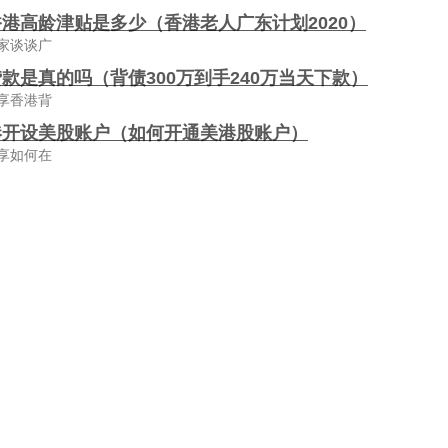
港高龄津贴是多少（香港老人广东计划2020）
家谈谈广
款是真的吗（背债300万到手240万当天下款）
享香港背
港开设美股账户（如何开通美港股账户）
享如何在