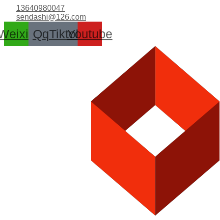
跳
13640980047
至
sendashi@126.com
内
Weixin
Qq
Tiktok
Youtube
容