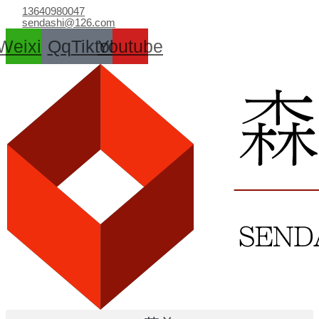
跳
13640980047
至
sendashi@126.com
内
Weixin
Qq
Tiktok
Youtube
容