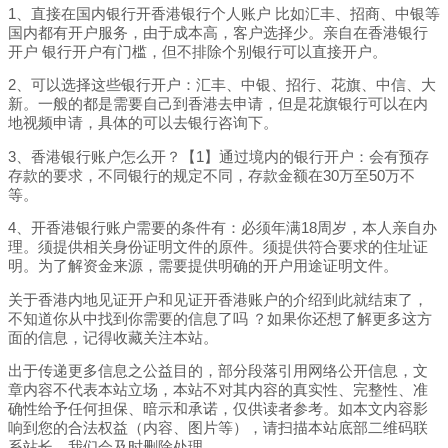
1、直接在国内银行开香港银行个人账户 比如汇丰、招商、中银等
国内都有开户服务，由于成本高，客户选择少。亲自在香港银行
开户 银行开户有门槛，但不排除个别银行可以直接开户。
2、可以选择这些银行开户：汇丰、中银、招行、花旗、中信、大
新。一般的都是需要自己到香港去申请，但是花旗银行可以在内
地视频申请，具体的可以去银行咨询下。
3、香港银行账户怎么开？【1】通过境内的银行开户：会有预存
存款的要求，不同银行的规定不同，存款金额在30万至50万不
等。
4、开香港银行账户需要的条件有：必须年满18周岁，本人亲自办
理。须提供相关身份证明文件的原件。须提供符合要求的住址证
明。为了解资金来源，需要提供明确的开户用途证明文件。
关于香港内地见证开户和见证开香港账户的介绍到此就结束了，
不知道你从中找到你需要的信息了吗 ？如果你还想了解更多这方
面的信息，记得收藏关注本站。
出于传递更多信息之公益目的，部分段落引用网络公开信息，文
章内容不代表本站立场，本站不对其内容的真实性、完整性、准
确性给予任何担保、暗示和承诺，仅供读者参考。如本文内容影
响到您的合法权益（内容、图片等），请扫描本站底部二维码联
系站长，我们会及时删除处理。