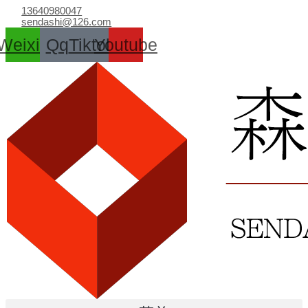
跳
13640980047
至
sendashi@126.com
内
Weixin
Qq
Tiktok
Youtube
容