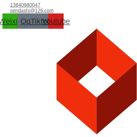
跳
13640980047
至
sendashi@126.com
内
Weixin
Qq
Tiktok
Youtube
容