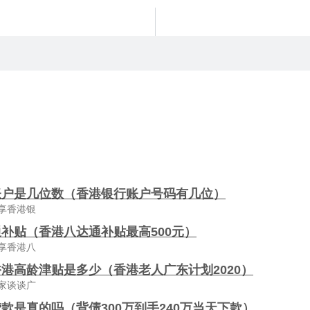
账户是几位数（香港银行账户号码有几位）
享香港银
补贴（香港八达通补贴最高500元）
享香港八
港高龄津贴是多少（香港老人广东计划2020）
家谈谈广
款是真的吗（背债300万到手240万当天下款）