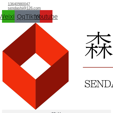
跳
13640980047
至
sendashi@126.com
内
Weixin
Qq
Tiktok
Youtube
容