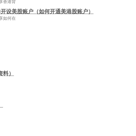
享香港背
港开设美股账户（如何开通美港股账户）
享如何在
资料）
）