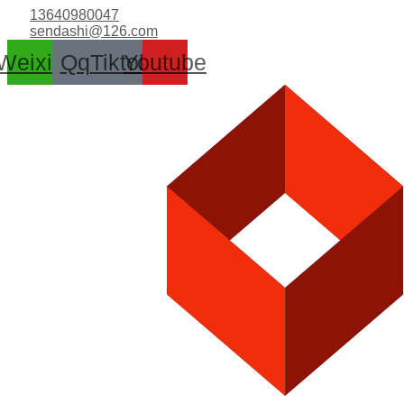
跳
13640980047
至
sendashi@126.com
内
Weixin
Qq
Tiktok
Youtube
容