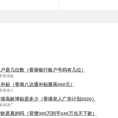
账户是几位数（香港银行账户号码有几位）
享香港银
补贴（香港八达通补贴最高500元）
享香港八
港高龄津贴是多少（香港老人广东计划2020）
家谈谈广
款是真的吗（背债300万到手240万当天下款）