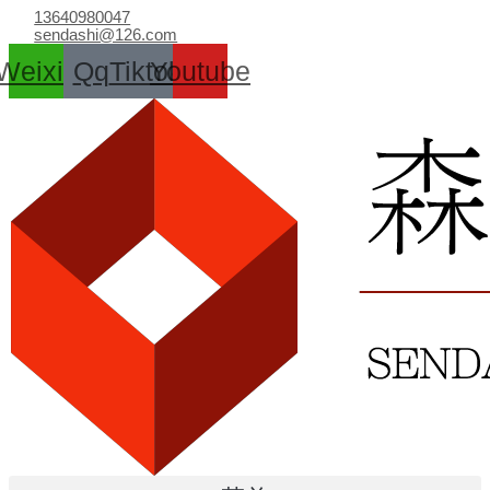
跳
13640980047
至
sendashi@126.com
内
Weixin
Qq
Tiktok
Youtube
容