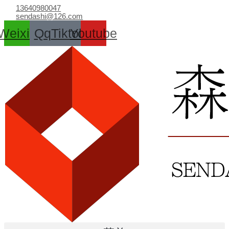
跳
13640980047
至
sendashi@126.com
内
Weixin
Qq
Tiktok
Youtube
容