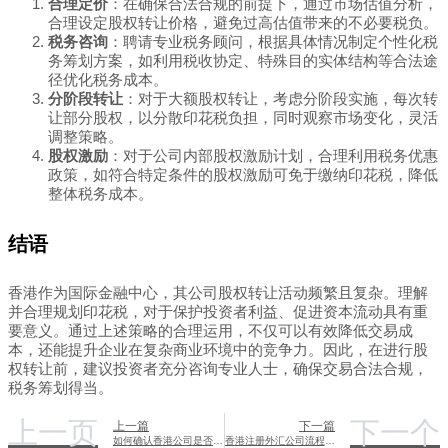
合理定价
：在确保合法合规的前提下，通过市场估值分析，
合理设定股权转让价格，避免过高估值带来的不必要税负。
税务咨询
：聘请专业税务顾问，根据具体情况制定个性化税
务筹划方案，如利用税收协定、特殊目的实体结构等合法途
径优化税务成本。
分阶段转让
：对于大额股权转让，考虑分阶段实施，每次转
让部分股权，以分散印花税负担，同时观察市场变化，灵活
调整策略。
股权激励
：对于公司内部股权激励计划，合理利用税务优惠
政策，如符合特定条件的股权激励可免于缴纳印花税，降低
整体税务成本。
结语
香港作为国际金融中心，其公司股权转让活动频繁且复杂。理解
并合理规划印花税，对于保护投资者利益、促进资本流动具有重
要意义。通过上述策略的合理运用，不仅可以有效降低交易成
本，还能提升企业在复杂商业环境中的竞争力。因此，在进行股
权转让前，建议投资者充分咨询专业人士，确保交易合法合规，
税务筹划得当。
上一页
下一个
上一篇
下一篇
如何确认香港公司是否已接收税表信息
香港注册外汇公司流程详解