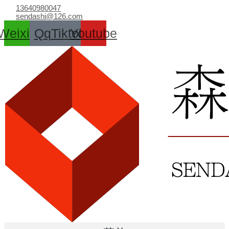
跳
13640980047
至
sendashi@126.com
内
Weixin
Qq
Tiktok
Youtube
容