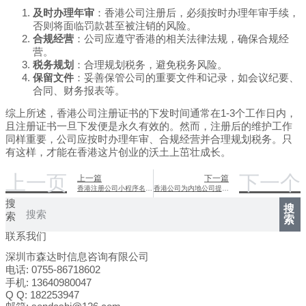
及时办理年审
：香港公司注册后，必须按时办理年审手续，
否则将面临罚款甚至被注销的风险。
合规经营
：公司应遵守香港的相关法律法规，确保合规经
营。
税务规划
：合理规划税务，避免税务风险。
保留文件
：妥善保管公司的重要文件和记录，如会议纪要、
合同、财务报表等。
综上所述，香港公司注册证书的下发时间通常在1-3个工作日内，
且注册证书一旦下发便是永久有效的。然而，注册后的维护工作
同样重要，公司应按时办理年审、合规经营并合理规划税务。只
有这样，才能在香港这片创业的沃土上茁壮成长。
上一页
下一个
上一篇
下一篇
香港注册公司小程序名称探索
香港公司为内地公司提供担保的深入探讨
搜
搜
索
索
联系我们
深圳市森达时信息咨询有限公司
电话: 0755-86718602
手机: 13640980047
Q Q: 182253947