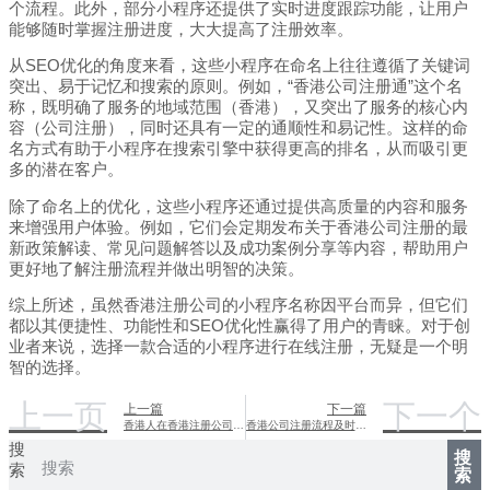
个流程。此外，部分小程序还提供了实时进度跟踪功能，让用户
能够随时掌握注册进度，大大提高了注册效率。
从SEO优化的角度来看，这些小程序在命名上往往遵循了关键词
突出、易于记忆和搜索的原则。例如，“香港公司注册通”这个名
称，既明确了服务的地域范围（香港），又突出了服务的核心内
容（公司注册），同时还具有一定的通顺性和易记性。这样的命
名方式有助于小程序在搜索引擎中获得更高的排名，从而吸引更
多的潜在客户。
除了命名上的优化，这些小程序还通过提供高质量的内容和服务
来增强用户体验。例如，它们会定期发布关于香港公司注册的最
新政策解读、常见问题解答以及成功案例分享等内容，帮助用户
更好地了解注册流程并做出明智的决策。
综上所述，虽然香港注册公司的小程序名称因平台而异，但它们
都以其便捷性、功能性和SEO优化性赢得了用户的青睐。对于创
业者来说，选择一款合适的小程序进行在线注册，无疑是一个明
智的选择。
上一页
下一个
上一篇
下一篇
香港人在香港注册公司所需资料详解
香港公司注册流程及时效性分析
搜
搜
索
索