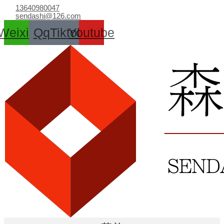
跳
13640980047
至
sendashi@126.com
内
Weixin
Qq
Tiktok
Youtube
容