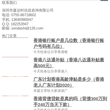
联系我们
深圳市森达时信息咨询有限公司
电话: 0755-86718602
手机: 13640980047
Q Q: 182253947
邮箱: sendashi@126.com
热门文章
香港银行账户是几位数（香港银行账
户号码有几位）
今天给各位分享香港银
香港八达通补贴（香港八达通补贴最
高500元）
今天给各位分享香港八
广东计划香港高龄津贴是多少（香港
老人广东计划2020）
本篇文章给大家谈谈广
香港背债贷款是真的吗（背债300万到
手240万当天下款）