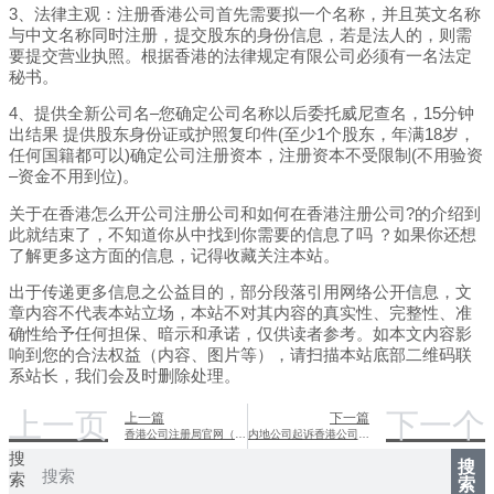
3、法律主观：注册香港公司首先需要拟一个名称，并且英文名称
与中文名称同时注册，提交股东的身份信息，若是法人的，则需
要提交营业执照。根据香港的法律规定有限公司必须有一名法定
秘书。
4、提供全新公司名–您确定公司名称以后委托威尼查名，15分钟
出结果 提供股东身份证或护照复印件(至少1个股东，年满18岁，
任何国籍都可以)确定公司注册资本，注册资本不受限制(不用验资
–资金不用到位)。
关于在香港怎么开公司注册公司和如何在香港注册公司?的介绍到
此就结束了，不知道你从中找到你需要的信息了吗 ？如果你还想
了解更多这方面的信息，记得收藏关注本站。
出于传递更多信息之公益目的，部分段落引用网络公开信息，文
章内容不代表本站立场，本站不对其内容的真实性、完整性、准
确性给予任何担保、暗示和承诺，仅供读者参考。如本文内容影
响到您的合法权益（内容、图片等），请扫描本站底部二维码联
系站长，我们会及时删除处理。
上一页
下一个
上一篇
下一篇
香港公司注册局官网（香港公司注册登记官网）
内地公司起诉香港公司（内地法院起诉香港公司）
搜
搜
索
索