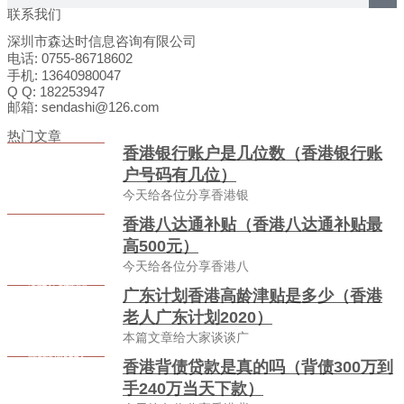
联系我们
深圳市森达时信息咨询有限公司
电话: 0755-86718602
手机: 13640980047
Q Q: 182253947
邮箱: sendashi@126.com
热门文章
香港银行账户是几位数（香港银行账
户号码有几位）
今天给各位分享香港银
香港八达通补贴（香港八达通补贴最
高500元）
今天给各位分享香港八
广东计划香港高龄津贴是多少（香港
老人广东计划2020）
本篇文章给大家谈谈广
香港背债贷款是真的吗（背债300万到
手240万当天下款）