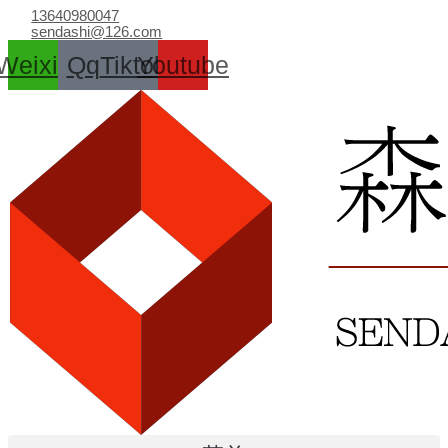
跳
13640980047
至
sendashi@126.com
内
Weixin
Qq
Tiktok
Youtube
容