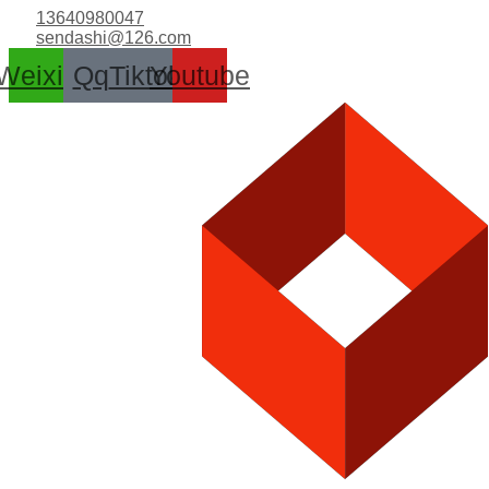
跳
13640980047
至
sendashi@126.com
内
Weixin
Qq
Tiktok
Youtube
容