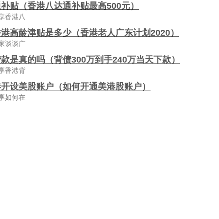
补贴（香港八达通补贴最高500元）
享香港八
港高龄津贴是多少（香港老人广东计划2020）
家谈谈广
款是真的吗（背债300万到手240万当天下款）
享香港背
港开设美股账户（如何开通美港股账户）
享如何在