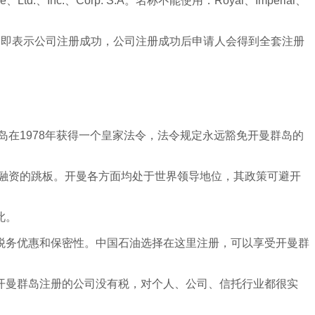
td.、Inc.、Corp. S.A。名称不能使用：Royal、Imperial、
过即表示公司注册成功，公司注册成功后申请人会得到全套注册
在1978年获得一个皇家法令，法令规定永远豁免开曼群岛的
融资的跳板。开曼各方面均处于世界领导地位，其政策可避开
此。
税务优惠和保密性。中国石油选择在这里注册，可以享受开曼群
开曼群岛注册的公司没有税，对个人、公司、信托行业都很实