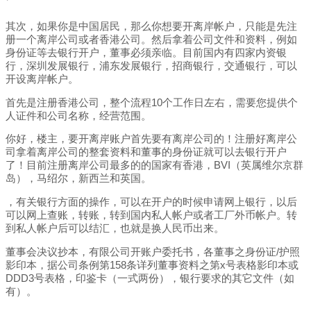
其次，如果你是中国居民，那么你想要开离岸帐户，只能是先注
册一个离岸公司或者香港公司。然后拿着公司文件和资料，例如
身份证等去银行开户，董事必须亲临。目前国内有四家内资银
行，深圳发展银行，浦东发展银行，招商银行，交通银行，可以
开设离岸帐户。
首先是注册香港公司，整个流程10个工作日左右，需要您提供个
人证件和公司名称，经营范围。
你好，楼主，要开离岸账户首先要有离岸公司的！注册好离岸公
司拿着离岸公司的整套资料和董事的身份证就可以去银行开户
了！目前注册离岸公司最多的的国家有香港，BVI（英属维尔京群
岛），马绍尔，新西兰和英国。
，有关银行方面的操作，可以在开户的时候申请网上银行，以后
可以网上查账，转账，转到国内私人帐户或者工厂外币帐户。转
到私人帐户后可以结汇，也就是换人民币出来。
董事会决议抄本，有限公司开账户委托书，各董事之身份证/护照
影印本，据公司条例第158条详列董事资料之第x号表格影印本或
DDD3号表格，印鉴卡（一式两份），银行要求的其它文件（如
有）。