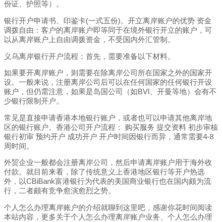
份证、护照等）。
银行开户申请书、印鉴卡(一式五份)。开立离岸账户的优势 资金
调拨自由：客户的离岸账户即等同于在境外银行开立的账户，可
以从离岸账户上自由调拨资金，不受国内外汇管制。
义乌离岸银行开户流程：首先，需要准备以下材料。
如果要开离岸账户，则需要在除离岸公司所在国家之外的国家开
设。一般来说，注册离岸公司后可以在任何国家的任何银行开设
账户，但仍需注意，如果是岛国公司（如BVI、开曼等地）会有不
少银行限制开户。
常见是直接申请香港本地银行账户，或者也可以申请其他离岸地
区的银行账户。香港公司开户流程： 购买服务 提交资料 初步审核
银行初审 预约开户 成功开户 开户时间因银行而异，通常需要4-8
周时间。
外贸企业一般都会注册离岸公司，然后申请离岸账户用于海外收
付款。就目前来看，除了传统意义上香港地区银行等开户热选
外，以CBiBank富港银行为代表的美国商业银行也在国内颇为流
行，二者颇有竞争愈演愈烈之势。
个人怎么办理离岸账户的介绍就聊到这里吧，感谢你花时间阅读
本站内容，更多关于个人怎么办理离岸账户业务、个人怎么办理