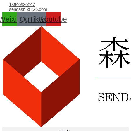
跳
13640980047
至
sendashi@126.com
内
Weixin
Qq
Tiktok
Youtube
容