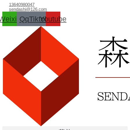
跳
13640980047
至
sendashi@126.com
内
Weixin
Qq
Tiktok
Youtube
容