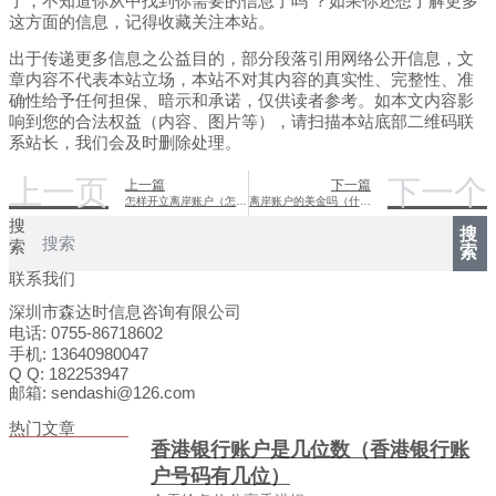
了，不知道你从中找到你需要的信息了吗 ？如果你还想了解更多
这方面的信息，记得收藏关注本站。
出于传递更多信息之公益目的，部分段落引用网络公开信息，文
章内容不代表本站立场，本站不对其内容的真实性、完整性、准
确性给予任何担保、暗示和承诺，仅供读者参考。如本文内容影
响到您的合法权益（内容、图片等），请扫描本站底部二维码联
系站长，我们会及时删除处理。
上一页
下一个
上一篇
下一篇
怎样开立离岸账户（怎样开设离岸账户）
离岸账户的美金吗（什么是离岸美金账户）
搜
搜
索
索
联系我们
深圳市森达时信息咨询有限公司
电话: 0755-86718602
手机: 13640980047
Q Q: 182253947
邮箱: sendashi@126.com
热门文章
香港银行账户是几位数（香港银行账
户号码有几位）