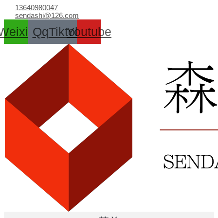
跳
13640980047
至
sendashi@126.com
内
Weixin
Qq
Tiktok
Youtube
容