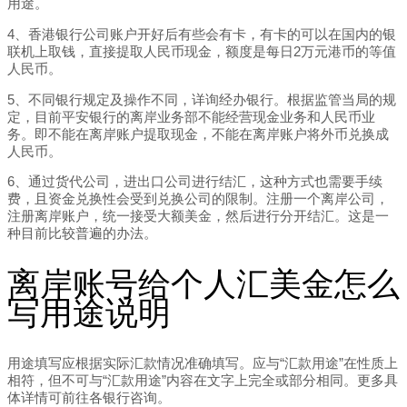
用途。
4、香港银行公司账户开好后有些会有卡，有卡的可以在国内的银
联机上取钱，直接提取人民币现金，额度是每日2万元港币的等值
人民币。
5、不同银行规定及操作不同，详询经办银行。根据监管当局的规
定，目前平安银行的离岸业务部不能经营现金业务和人民币业
务。即不能在离岸账户提取现金，不能在离岸账户将外币兑换成
人民币。
6、通过货代公司，进出口公司进行结汇，这种方式也需要手续
费，且资金兑换性会受到兑换公司的限制。注册一个离岸公司，
注册离岸账户，统一接受大额美金，然后进行分开结汇。这是一
种目前比较普遍的办法。
离岸账号给个人汇美金怎么
写用途说明
用途填写应根据实际汇款情况准确填写。应与“汇款用途”在性质上
相符，但不可与“汇款用途”内容在文字上完全或部分相同。更多具
体详情可前往各银行咨询。