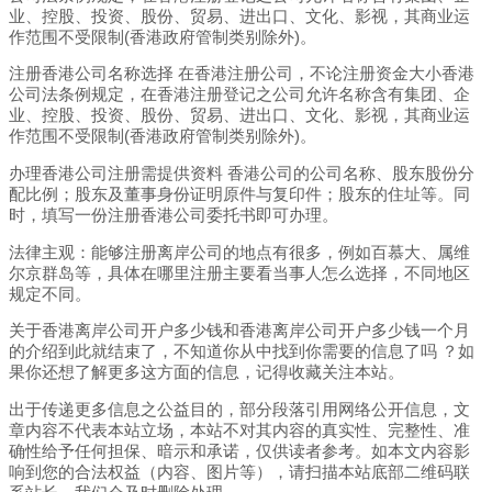
业、控股、投资、股份、贸易、进出口、文化、影视，其商业运
作范围不受限制(香港政府管制类别除外)。
注册香港公司名称选择 在香港注册公司，不论注册资金大小香港
公司法条例规定，在香港注册登记之公司允许名称含有集团、企
业、控股、投资、股份、贸易、进出口、文化、影视，其商业运
作范围不受限制(香港政府管制类别除外)。
办理香港公司注册需提供资料 香港公司的公司名称、股东股份分
配比例；股东及董事身份证明原件与复印件；股东的住址等。同
时，填写一份注册香港公司委托书即可办理。
法律主观：能够注册离岸公司的地点有很多，例如百慕大、属维
尔京群岛等，具体在哪里注册主要看当事人怎么选择，不同地区
规定不同。
关于香港离岸公司开户多少钱和香港离岸公司开户多少钱一个月
的介绍到此就结束了，不知道你从中找到你需要的信息了吗 ？如
果你还想了解更多这方面的信息，记得收藏关注本站。
出于传递更多信息之公益目的，部分段落引用网络公开信息，文
章内容不代表本站立场，本站不对其内容的真实性、完整性、准
确性给予任何担保、暗示和承诺，仅供读者参考。如本文内容影
响到您的合法权益（内容、图片等），请扫描本站底部二维码联