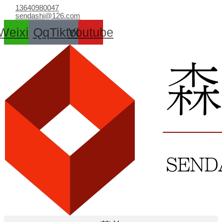
跳
13640980047
至
sendashi@126.com
内
Weixin
Qq
Tiktok
Youtube
容