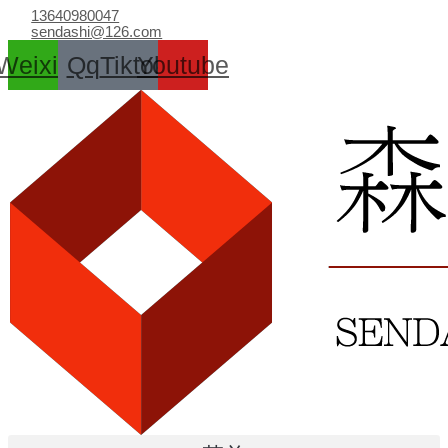
跳
13640980047
至
sendashi@126.com
内
Weixin
Qq
Tiktok
Youtube
容