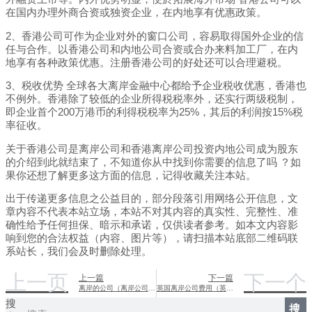
在国内办理外商合资或独资企业，在内地享有优惠政策。
2、香港公司可作为企业对外的窗口公司，容易取得国外企业的信
任与合作。以香港公司和内地公司合资或合办来料加工厂，在内
地享有各种政策优惠。注册香港公司的好处还可以合理避税。
3、税收优势 全球各大离岸金融中心都给予企业税收优惠，香港也
不例外。香港除了较低的企业所得税税率外，还实行两级税制，
即企业首个200万港币的利得税税率为25%，其后的利润按15%税
率征收。
关于香港公司是离岸公司和香港离岸公司投资内地公司成为股东
的介绍到此就结束了，不知道你从中找到你需要的信息了吗 ？如
果你还想了解更多这方面的信息，记得收藏关注本站。
出于传递更多信息之公益目的，部分段落引用网络公开信息，文
章内容不代表本站立场，本站不对其内容的真实性、完整性、准
确性给予任何担保、暗示和承诺，仅供读者参考。如本文内容影
响到您的合法权益（内容、图片等），请扫描本站底部二维码联
系站长，我们会及时删除处理。
上一页
下一个
上一篇
下一篇
离岸的公司（离岸公司怎么在国内经营）
英国离岸公司费用（英国离岸公司费用标准）
搜
搜