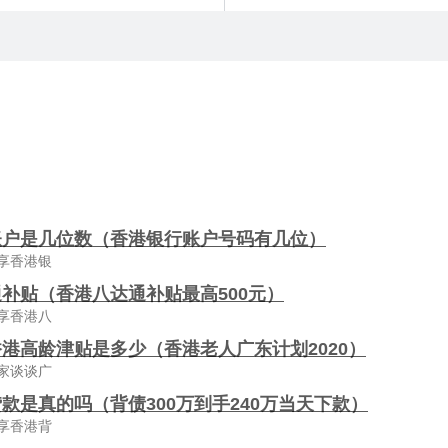
账户是几位数（香港银行账户号码有几位）
享香港银
补贴（香港八达通补贴最高500元）
享香港八
港高龄津贴是多少（香港老人广东计划2020）
家谈谈广
款是真的吗（背债300万到手240万当天下款）
享香港背