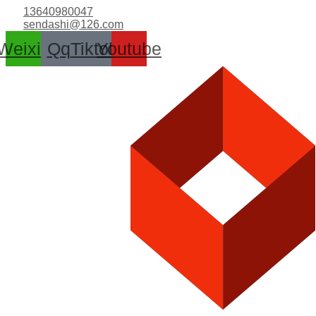
跳
13640980047
至
sendashi@126.com
内
Weixin
Qq
Tiktok
Youtube
容