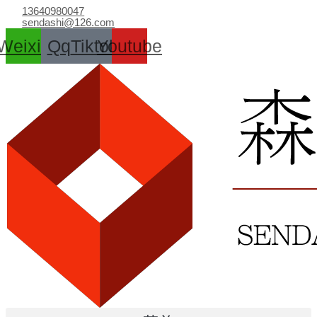
跳
13640980047
至
sendashi@126.com
内
Weixin
Qq
Tiktok
Youtube
容