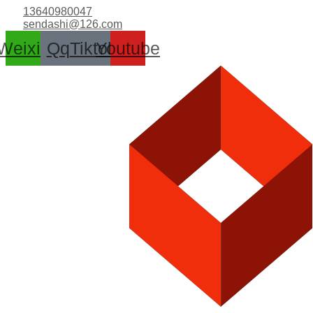
跳
13640980047
至
sendashi@126.com
内
Weixin
Qq
Tiktok
Youtube
容