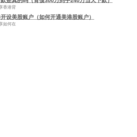
款是真的吗（背债300万到手240万当天下款）
享香港背
港开设美股账户（如何开通美港股账户）
享如何在