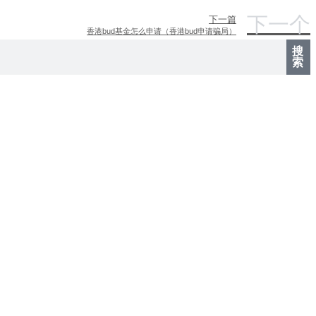
下一个
下一篇
香港bud基金怎么申请（香港bud申请骗局）
搜
索