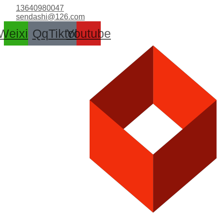
跳
13640980047
至
sendashi@126.com
内
Weixin
Qq
Tiktok
Youtube
容