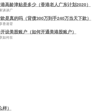
港高龄津贴是多少（香港老人广东计划2020）
家谈谈广
款是真的吗（背债300万到手240万当天下款）
享香港背
港开设美股账户（如何开通美港股账户）
享如何在
么样）