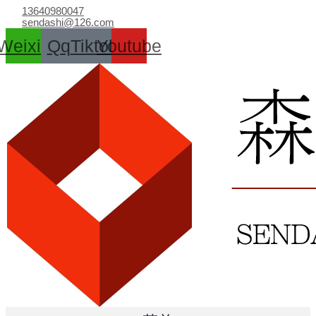
跳
13640980047
至
sendashi@126.com
内
Weixin
Qq
Tiktok
Youtube
容