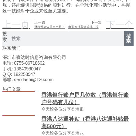
规，还能促进国际贸易的顺利进行。在全球化商业活动中，掌握
这一技能对于企业来说至关重要。
上一页
下一个
上一篇
下一篇
财政部会议重点声明！！十万亿定了吗？
电商好批餐饮难批，深扒香港信贷潜规则！
搜
搜
索
索
联系我们
深圳市森达时信息咨询有限公司
电话: 0755-86718602
手机: 13640980047
Q Q: 182253947
邮箱: sendashi@126.com
热门文章
香港银行账户是几位数（香港银行账
户号码有几位）
今天给各位分享香港银
香港八达通补贴（香港八达通补贴最
高500元）
今天给各位分享香港八