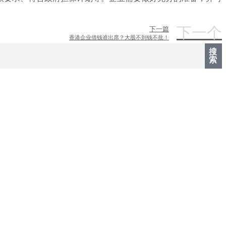
下一个
下一篇
香港企业借钱谁出席？大股不到钱不批！
搜
索