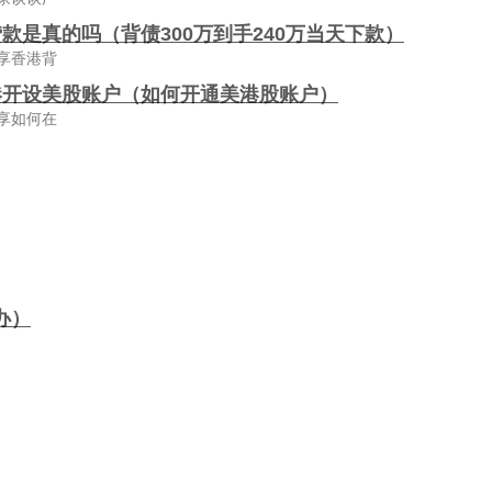
款是真的吗（背债300万到手240万当天下款）
享香港背
港开设美股账户（如何开通美港股账户）
享如何在
办）