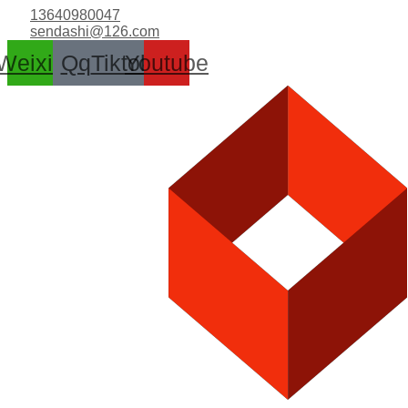
跳
13640980047
至
sendashi@126.com
内
Weixin
Qq
Tiktok
Youtube
容