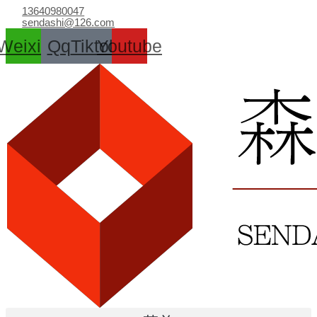
跳
13640980047
至
sendashi@126.com
内
Weixin
Qq
Tiktok
Youtube
容