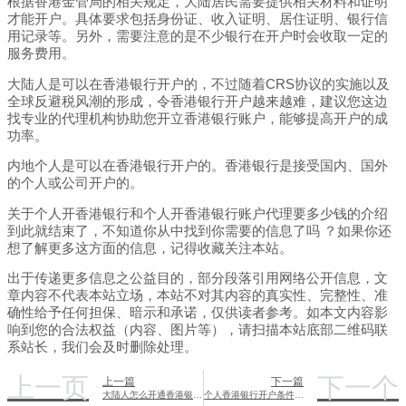
根据香港金管局的相关规定，大陆居民需要提供相关材料和证明
才能开户。具体要求包括身份证、收入证明、居住证明、银行信
用记录等。另外，需要注意的是不少银行在开户时会收取一定的
服务费用。
大陆人是可以在香港银行开户的，不过随着CRS协议的实施以及
全球反避税风潮的形成，令香港银行开户越来越难，建议您这边
找专业的代理机构协助您开立香港银行账户，能够提高开户的成
功率。
内地个人是可以在香港银行开户的。香港银行是接受国内、国外
的个人或公司开户的。
关于个人开香港银行和个人开香港银行账户代理要多少钱的介绍
到此就结束了，不知道你从中找到你需要的信息了吗 ？如果你还
想了解更多这方面的信息，记得收藏关注本站。
出于传递更多信息之公益目的，部分段落引用网络公开信息，文
章内容不代表本站立场，本站不对其内容的真实性、完整性、准
确性给予任何担保、暗示和承诺，仅供读者参考。如本文内容影
响到您的合法权益（内容、图片等），请扫描本站底部二维码联
系站长，我们会及时删除处理。
上一页
下一个
上一篇
下一篇
大陆人怎么开通香港银行账户（大陆怎么开通香港银行账户买A股）
个人香港银行开户条件（个人香港银行开户条件最新要求）