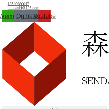
跳
13640980047
至
sendashi@126.com
内
Weixin
Qq
Tiktok
Youtube
容