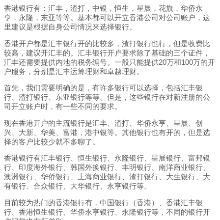
香港银行有：汇丰，渣打，中银，恒生，星展，花旗，华侨永
亨，永隆，东亚等等。基本都可以开立香港公司对公司账户，这
里建议是根据自身公司情况来选择银行。
香港开户都是汇丰银行开的比较多，渣打银行也行，但是收费比
较高，建议开汇丰的。汇丰银行开户要求除了基础的三个证件，
汇丰还需要提供内地的税务编号。一般只能提供20万和100万的开
户服务，分别是汇丰运筹理财和卓越理财。
首先，我们需要明确的是，有许多银行可以选择，包括汇丰银
行、渣打银行、东亚银行等等。但是，这些银行在对新注册的公
司开立账户时，有一些不同的要求。
现在香港开户的主流银行是汇丰、渣打、华侨永亨、星展、创
兴、大新、华美、富港，港中银等。其他银行也有开的，但是选
择的客户比较少就不多聊了。
香港银行有汇丰银行、恒生银行、永隆银行、星展银行、富邦银
行、印度海外银行、韩国外换银行、丰明银行、南洋商业银行、
澳洲银行、华侨银行、上海商业银行、渣打银行、大生银行、大
有银行、合众银行、大华银行、永亨银行等。
目前较为热门的香港银行有，中国银行（香港）、香港汇丰银
行、香港恒生银行、华侨永亨银行、永隆银行等，不同的银行开