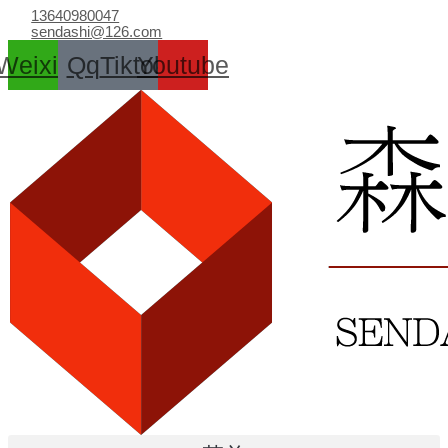
跳
13640980047
至
sendashi@126.com
内
Weixin
Qq
Tiktok
Youtube
容