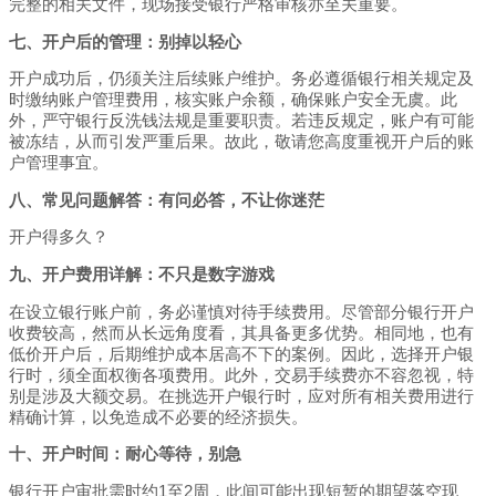
完整的相关文件，现场接受银行严格审核亦至关重要。
七、开户后的管理：别掉以轻心
开户成功后，仍须关注后续账户维护。务必遵循银行相关规定及
时缴纳账户管理费用，核实账户余额，确保账户安全无虞。此
外，严守银行反洗钱法规是重要职责。若违反规定，账户有可能
被冻结，从而引发严重后果。故此，敬请您高度重视开户后的账
户管理事宜。
八、常见问题解答：有问必答，不让你迷茫
开户得多久？
九、开户费用详解：不只是数字游戏
在设立银行账户前，务必谨慎对待手续费用。尽管部分银行开户
收费较高，然而从长远角度看，其具备更多优势。相同地，也有
低价开户后，后期维护成本居高不下的案例。因此，选择开户银
行时，须全面权衡各项费用。此外，交易手续费亦不容忽视，特
别是涉及大额交易。在挑选开户银行时，应对所有相关费用进行
精确计算，以免造成不必要的经济损失。
十、开户时间：耐心等待，别急
银行开户审批需时约1至2周，此间可能出现短暂的期望落空现