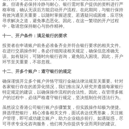
象。但请务必保持冷静与耐心。银行需对客户提供的资料进行严
格审核，确认无误后方能启动开户流程。在此期间，与银行保持
有效沟通至关重要，以随时掌握进度。若遇疑问或困难，应尽快
寻求解决之道，避免事态恶化。因此，在这一繁琐的开户过程
中，敬请您保持耐心与协作精神。
十一、开户条件：满足银行的要求
投资者在申请账户前务必准备齐全并符合银行要求的相关文件。
在进行交易操作时，务必仔细阅读相关规定，确保信息准确无
误。如有疑问，可随时向银行咨询，避免陷入困境。因此，开户
环节至关重要，不容忽视。
十二、开多个账户：遵守银行的规定
确保谨慎开立多个账户并恪守现行金融法律法规至关重要。针对
各家银行存在的差异化情况，我们推出深入研究并遵循每家银行
特定规定的建议，以确保操作流程的合法性。因此，在管理多账
户的过程中，必须严格遵守银行规定，坚决抵制任何违法行为。
虽然设立香港公司银行账户步骤繁复，但实践操作却极为便捷。
择选理想银行，精心准备相关文件，面试表达优秀形象，关注账
户管理，即可成功建立账户，助力企业稳步前行。如遇疑惑，尽
可寻求专业化咨询服务，他们将为你提供专业而周到的建议。