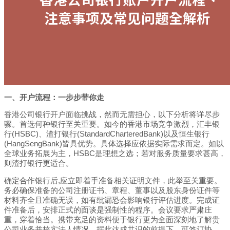
一、开户流程：一步步带你走
香港公司银行开户面临挑战，然而无需担心，以下分析将详尽步
骤。首选何种银行至关重要。如今的香港市场竞争激烈，汇丰银
行(HSBC)、渣打银行(StandardCharteredBank)以及恒生银行
(HangSengBank)皆具优势。具体选择应依据实际需求而定。如以
全球业务拓展为主，HSBC是理想之选；若对服务质量要求甚高，
则渣打银行更适合。
确定合作银行后,应立即着手准备相关证明文件，此举至关重要。
务必确保准备的公司注册证书、章程、董事以及股东身份证件等
材料齐全且准确无误，如有纰漏恐会影响银行评估进度。完成证
件准备后，安排正式的面谈是强制性的程序。会议要求严肃庄
重，穿着恰当。携带充足的资料便于银行更为全面深刻地了解贵
公司业务并核实法人情况。据此达成共识的前提下，可签订协