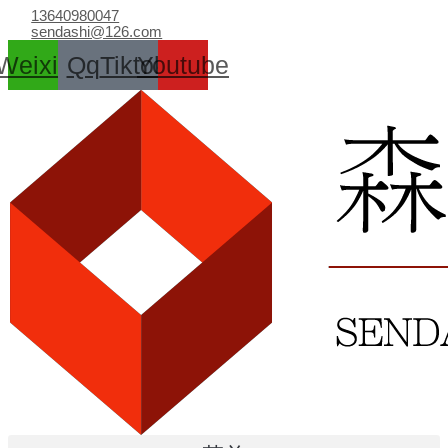
跳
13640980047
至
sendashi@126.com
内
Weixin
Qq
Tiktok
Youtube
容