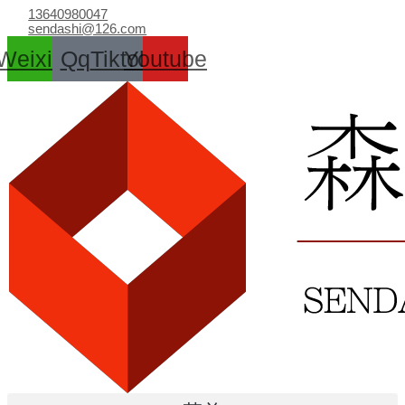
跳
13640980047
至
sendashi@126.com
内
Weixin
Qq
Tiktok
Youtube
容