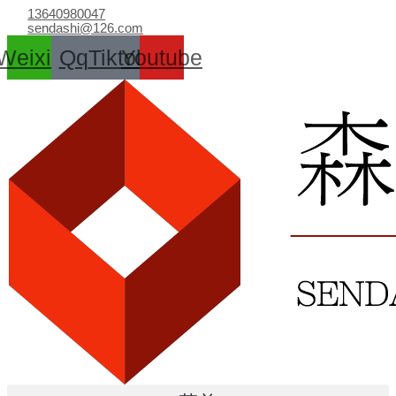
跳
13640980047
至
sendashi@126.com
内
Weixin
Qq
Tiktok
Youtube
容