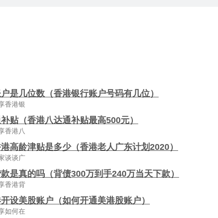
账户是几位数（香港银行账户号码有几位）
享香港银
补贴（香港八达通补贴最高500元）
享香港八
港高龄津贴是多少（香港老人广东计划2020）
家谈谈广
款是真的吗（背债300万到手240万当天下款）
享香港背
港开设美股账户（如何开通美港股账户）
享如何在