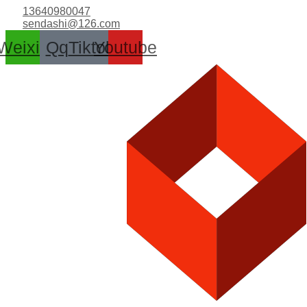
跳
13640980047
至
sendashi@126.com
内
Weixin
Qq
Tiktok
Youtube
容