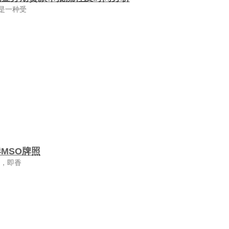
是一种受
MSO牌照
照，即香