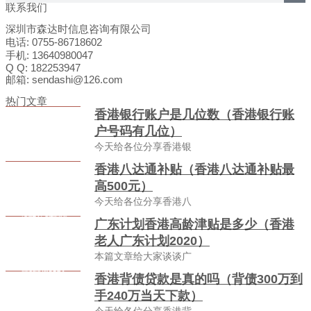
联系我们
深圳市森达时信息咨询有限公司
电话: 0755-86718602
手机: 13640980047
Q Q: 182253947
邮箱: sendashi@126.com
热门文章
香港银行账户是几位数（香港银行账
户号码有几位）
今天给各位分享香港银
香港八达通补贴（香港八达通补贴最
高500元）
今天给各位分享香港八
广东计划香港高龄津贴是多少（香港
老人广东计划2020）
本篇文章给大家谈谈广
香港背债贷款是真的吗（背债300万到
手240万当天下款）