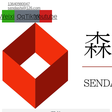
跳
13640980047
至
sendashi@126.com
内
Weixin
Qq
Tiktok
Youtube
容