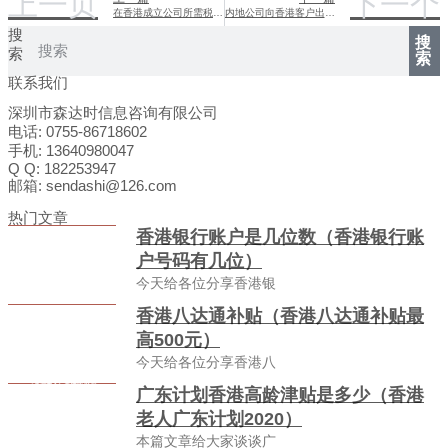
上一页
下一个
在香港成立公司所需税费与费用详解
内地公司向香港客户出口是否需报关解析
搜
搜
索
索
联系我们
深圳市森达时信息咨询有限公司
电话: 0755-86718602
手机: 13640980047
Q Q: 182253947
邮箱: sendashi@126.com
热门文章
香港银行账户是几位数（香港银行账
户号码有几位）
今天给各位分享香港银
香港八达通补贴（香港八达通补贴最
高500元）
今天给各位分享香港八
广东计划香港高龄津贴是多少（香港
老人广东计划2020）
本篇文章给大家谈谈广