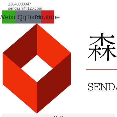
跳
13640980047
至
sendashi@126.com
内
Weixin
Qq
Tiktok
Youtube
容