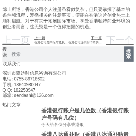
综上所述，香港公司个人注册虽看似复杂，但只要掌握了基本的
条件和流程，遵循相关的注意事项，便能在香港这片创业热土上
顺利启航。对于有志于拓展国际市场、享受香港独特商业环境的
创业者而言，这无疑是一个值得把握的机遇。
上一页
下一个
上一篇
下一篇
香港公司免申报与免税政策深度解析
香港公司注销后印章的妥善处理之道
搜
搜
索
索
联系我们
深圳市森达时信息咨询有限公司
电话: 0755-86718602
手机: 13640980047
Q Q: 182253947
邮箱: sendashi@126.com
热门文章
香港银行账户是几位数（香港银行账
户号码有几位）
今天给各位分享香港银
香港八达通补贴（香港八达通补贴最