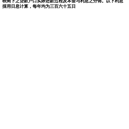
映阁下之贷款户口实际还款过程及本金与利息之分佈。以下利息
採用日息计算，每年均为三百六十五日