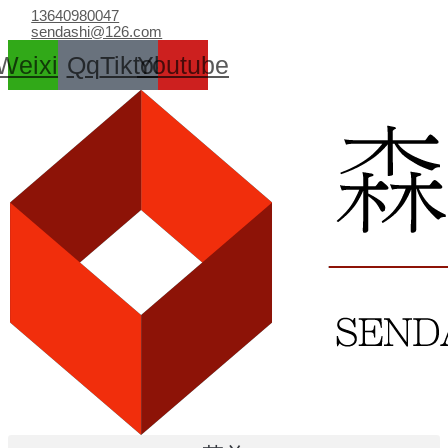
跳
13640980047
至
sendashi@126.com
内
Weixin
Qq
Tiktok
Youtube
容