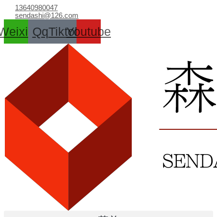
跳
13640980047
至
sendashi@126.com
内
Weixin
Qq
Tiktok
Youtube
容