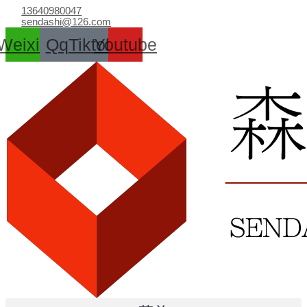
跳
13640980047
至
sendashi@126.com
内
Weixin
Qq
Tiktok
Youtube
容