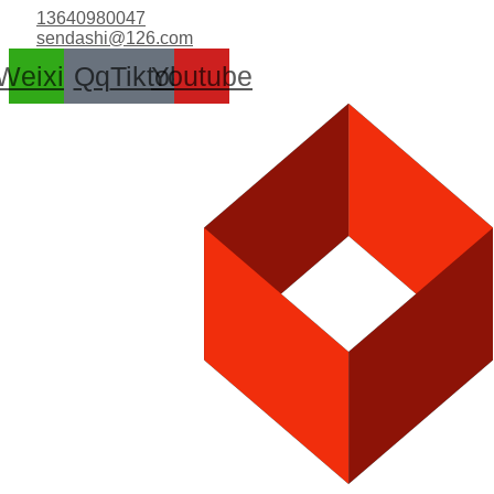
跳
13640980047
至
sendashi@126.com
内
Weixin
Qq
Tiktok
Youtube
容