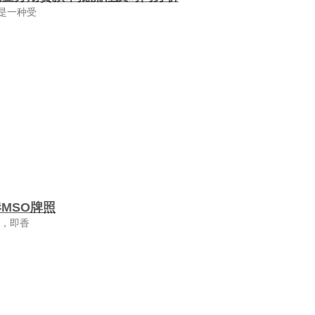
是一种受
MSO牌照
照，即香