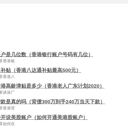
账户是几位数（香港银行账户号码有几位）
享香港银
补贴（香港八达通补贴最高500元）
享香港八
港高龄津贴是多少（香港老人广东计划2020）
家谈谈广
款是真的吗（背债300万到手240万当天下款）
享香港背
港开设美股账户（如何开通美港股账户）
享如何在