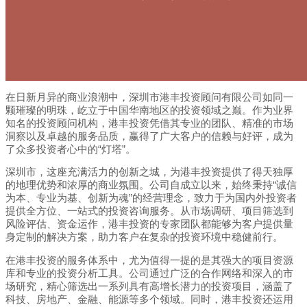
在日新月异的商业浪潮中，深圳市港丰投资顾问有限公司如同一
颗璀璨的明珠，屹立于中国华南地区的投资领域之巅。作为业界
知名的投资顾问机构，港丰投资凭借其专业的团队、精准的市场
洞察以及卓越的服务品质，赢得了广大客户的信赖与好评，成为
了众多投资者心中的“灯塔”。
深圳市，这座充满活力的创新之城，为港丰投资提供了得天独厚
的地理优势和浓厚的商业氛围。公司自成立以来，始终秉持“诚信
为本、专业为基、创新为魂”的经营理念，致力于为国内外投资者
提供全方位、一站式的投资咨询服务。从市场调研、项目筛选到
风险评估、资金运作，港丰投资的专家团队都能够为客户提供量
身定制的解决方案，助力客户在复杂的投资环境中稳健前行。
在港丰投资的服务体系中，尤为值得一提的是其强大的项目资源
库和专业的投资分析工具。公司通过广泛的合作网络和深入的市
场研究，精心筛选出一系列具有高增长潜力的投资项目，涵盖了
科技、房地产、金融、能源等多个领域。同时，港丰投资还运用