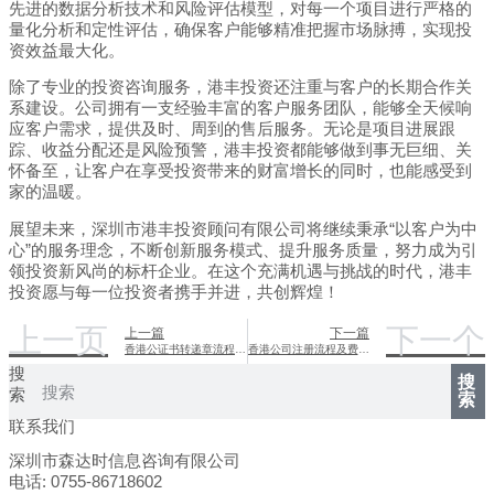
先进的数据分析技术和风险评估模型，对每一个项目进行严格的
量化分析和定性评估，确保客户能够精准把握市场脉搏，实现投
资效益最大化。
除了专业的投资咨询服务，港丰投资还注重与客户的长期合作关
系建设。公司拥有一支经验丰富的客户服务团队，能够全天候响
应客户需求，提供及时、周到的售后服务。无论是项目进展跟
踪、收益分配还是风险预警，港丰投资都能够做到事无巨细、关
怀备至，让客户在享受投资带来的财富增长的同时，也能感受到
家的温暖。
展望未来，深圳市港丰投资顾问有限公司将继续秉承“以客户为中
心”的服务理念，不断创新服务模式、提升服务质量，努力成为引
领投资新风尚的标杆企业。在这个充满机遇与挑战的时代，港丰
投资愿与每一位投资者携手并进，共创辉煌！
上一页
下一个
上一篇
下一篇
香港公证书转递章流程详解及图片展示
香港公司注册流程及费用详解
搜
搜
索
索
联系我们
深圳市森达时信息咨询有限公司
电话: 0755-86718602