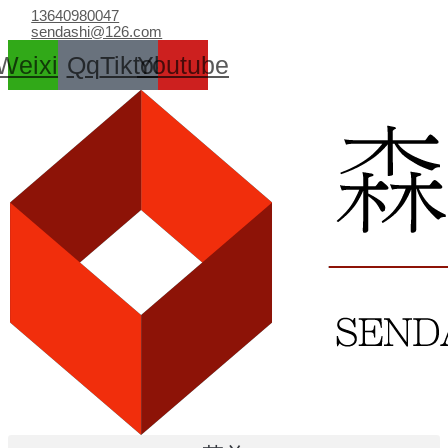
跳
13640980047
至
sendashi@126.com
内
Weixin
Qq
Tiktok
Youtube
容