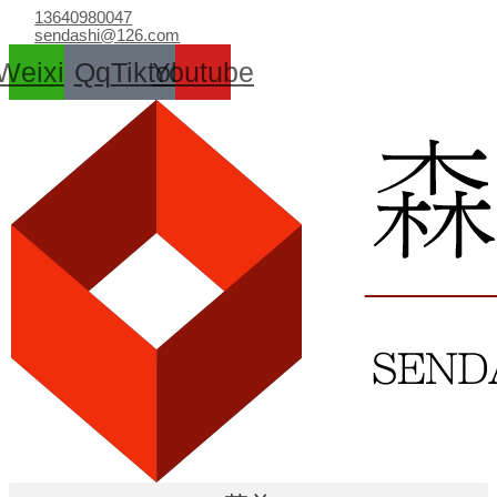
跳
13640980047
至
sendashi@126.com
内
Weixin
Qq
Tiktok
Youtube
容