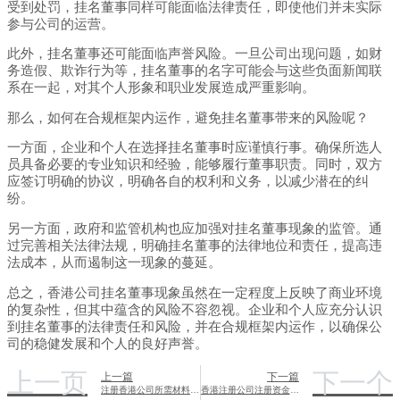
受到处罚，挂名董事同样可能面临法律责任，即使他们并未实际
参与公司的运营。
此外，挂名董事还可能面临声誉风险。一旦公司出现问题，如财
务造假、欺诈行为等，挂名董事的名字可能会与这些负面新闻联
系在一起，对其个人形象和职业发展造成严重影响。
那么，如何在合规框架内运作，避免挂名董事带来的风险呢？
一方面，企业和个人在选择挂名董事时应谨慎行事。确保所选人
员具备必要的专业知识和经验，能够履行董事职责。同时，双方
应签订明确的协议，明确各自的权利和义务，以减少潜在的纠
纷。
另一方面，政府和监管机构也应加强对挂名董事现象的监管。通
过完善相关法律法规，明确挂名董事的法律地位和责任，提高违
法成本，从而遏制这一现象的蔓延。
总之，香港公司挂名董事现象虽然在一定程度上反映了商业环境
的复杂性，但其中蕴含的风险不容忽视。企业和个人应充分认识
到挂名董事的法律责任和风险，并在合规框架内运作，以确保公
司的稳健发展和个人的良好声誉。
上一页
下一个
上一篇
下一篇
注册香港公司所需材料详解
香港注册公司注册资金要求详解