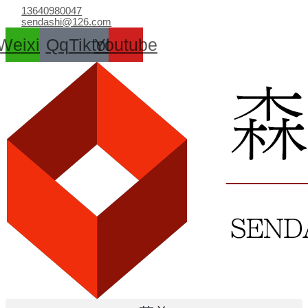
跳
13640980047
至
sendashi@126.com
内
Weixin
Qq
Tiktok
Youtube
容