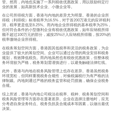
管。然而，内地也实施了一系列税收优惠政策，用以鼓励特定行
业的发展，如高新技术企业、小微企业等。
在公司所得税方面，香港与内地的差异尤为明显。香港的企业所
得税（利得税）标准税率为16.5%，对于首200万港元的应评税利
润，税率更是低至8.25%。而内地企业所得税的基本税率为25%，
但对符合条件的小型微利企业有税收优惠政策，如年应纳税所得
额不超过100万元的部分，减按25%计入应纳税所得额，按20%的
税率缴纳企业所得税。
在税务筹划空间方面，香港因其低税率和灵活的税务政策，为企
业提供了较大的筹划空间。企业可以通过合理的商业安排和税务
规划，有效降低税负。而内地虽然也有税收优惠政策，但整体税
务环境较为严格，税务筹划需谨慎进行，以避免触碰法律红线。
此外，香港与内地在税务风险管理上也存在差异。香港虽然税务
环境宽松，但同样重视税务合规性，对偷税漏税行为有严格的法
律制裁。内地则通过严格的税务监管和处罚措施，确保企业税务
合规。
综上所述，香港与内地公司税法在税率、税种、税务筹划空间和
税务风险管理等方面存在显著差异。企业在选择注册地时，应充
分考虑自身业务特点、税务负担及合规成本等因素，以做出最优
决策。