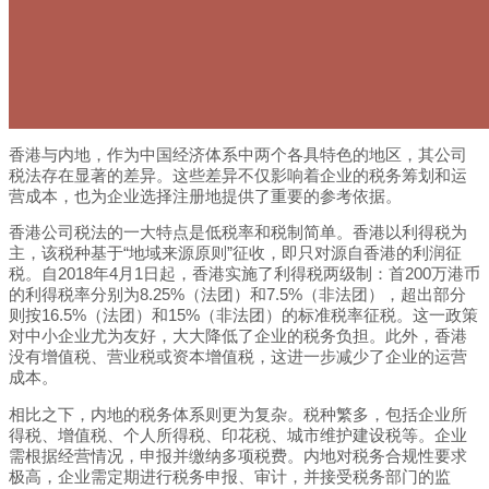
香港与内地，作为中国经济体系中两个各具特色的地区，其公司
税法存在显著的差异。这些差异不仅影响着企业的税务筹划和运
营成本，也为企业选择注册地提供了重要的参考依据。
香港公司税法的一大特点是低税率和税制简单。香港以利得税为
主，该税种基于“地域来源原则”征收，即只对源自香港的利润征
税。自2018年4月1日起，香港实施了利得税两级制：首200万港币
的利得税率分别为8.25%（法团）和7.5%（非法团），超出部分
则按16.5%（法团）和15%（非法团）的标准税率征税。这一政策
对中小企业尤为友好，大大降低了企业的税务负担。此外，香港
没有增值税、营业税或资本增值税，这进一步减少了企业的运营
成本。
相比之下，内地的税务体系则更为复杂。税种繁多，包括企业所
得税、增值税、个人所得税、印花税、城市维护建设税等。企业
需根据经营情况，申报并缴纳多项税费。内地对税务合规性要求
极高，企业需定期进行税务申报、审计，并接受税务部门的监