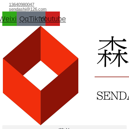
跳
13640980047
至
sendashi@126.com
内
Weixin
Qq
Tiktok
Youtube
容